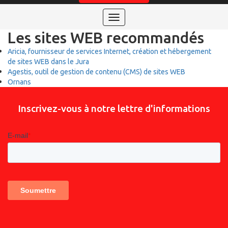
Toggle
navigation
Les sites WEB recommandés
Aricia, fournisseur de services Internet, création et hébergement
de sites WEB dans le Jura
Agestis, outil de gestion de contenu (CMS) de sites WEB
Ornans
Inscrivez-vous à notre lettre d'informations