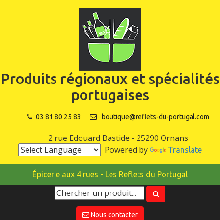
Produits régionaux et spécialités
portugaises
03 81 80 25 83
boutique@reflets-du-portugal.com
2 rue Edouard Bastide - 25290 Ornans
Powered by
Translate
Épicerie aux 4 rues - Les Reflets du Portugal
Nous contacter